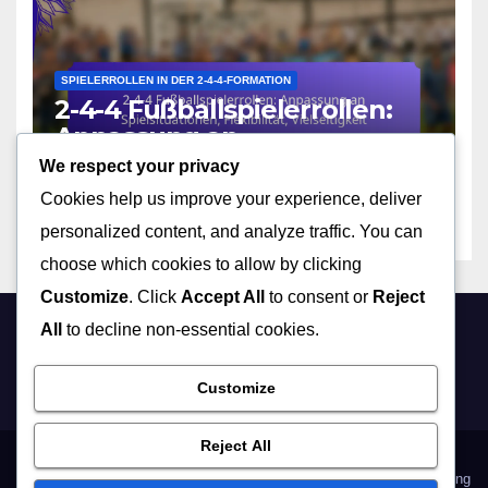
SPIELERROLLEN IN DER 2-4-4-FORMATION
2-4-4 Fußballspielerrollen:
Anpassung an
Spielsituationen, Flexibilität,
We respect your privacy
16/02/2026
OLIVER FINCH
Vielseitigkeit
Cookies help us improve your experience, deliver
personalized content, and analyze traffic. You can
choose which cookies to allow by clicking
Customize
. Click
Accept All
to consent or
Reject
All
to decline non-essential cookies.
mac-boerse.de
Customize
Reject All
Cookie-Richtlinie
Wer wir sind
Kontaktieren Sie uns
Benutzervereinbarung