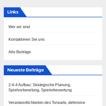
Links
Wer wir sind
Kontaktieren Sie uns
Alle Beiträge
Neueste Beiträge
2-4-4 Aufbau: Strategische Planung,
Spielvorbereitung, Spielerbewertung
Verantwortlichkeiten des Torwarts, defensive