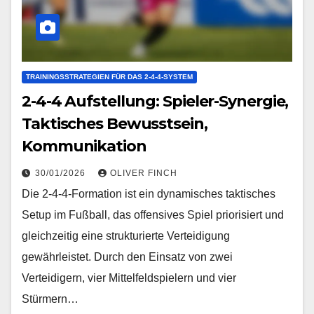
TRAININGSSTRATEGIEN FÜR DAS 2-4-4-SYSTEM
2-4-4 Aufstellung: Spieler-Synergie,
Taktisches Bewusstsein,
Kommunikation
30/01/2026
OLIVER FINCH
Die 2-4-4-Formation ist ein dynamisches taktisches
Setup im Fußball, das offensives Spiel priorisiert und
gleichzeitig eine strukturierte Verteidigung
gewährleistet. Durch den Einsatz von zwei
Verteidigern, vier Mittelfeldspielern und vier
Stürmern…