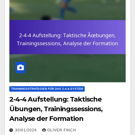
TRAININGSSTRATEGIEN FÜR DAS 2-4-4-SYSTEM
2-4-4 Aufstellung: Taktische
Übungen, Trainingssessions,
Analyse der Formation
30/01/2026
OLIVER FINCH