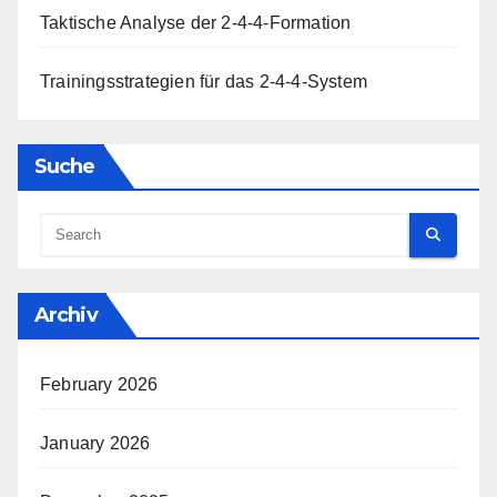
Taktische Analyse der 2-4-4-Formation
Trainingsstrategien für das 2-4-4-System
Suche
Archiv
February 2026
January 2026