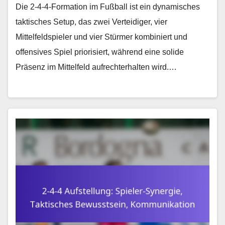
Die 2-4-4-Formation im Fußball ist ein dynamisches
taktisches Setup, das zwei Verteidiger, vier
Mittelfeldspieler und vier Stürmer kombiniert und
offensives Spiel priorisiert, während eine solide
Präsenz im Mittelfeld aufrechterhalten wird.…